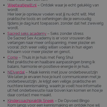
Weetwatjewilt.nl
– Ontdek waar je echt gelukkig van
wordt
Hier leer je opnieuw voelen wat jij nu écht wilt. Met
praktische tools en oefeningen die je eenvoudig
tijdens je dag kunt toepassen, zonder dat het zweverig
wordt.
Sacred seks academy
– Seks zonder stress
De Sacred Sex Academy is er voor vrouwen die
verlangen naar meer ontspanning, meer plezier en
vooral: zich weer veilig willen voelen in hun eigen
lichaam voor meer plezier en genot.
Corrie
– Thuis in je huis met Feng Shui
Met praktische en haalbare aanpassingen breng ik
balans, harmonie en positieve energie in je huis.
NEIverdal
– Maak kennis met jouw onderbewustzijn
We laten je ervaren hoe je kunt communiceren met je
onderbewustzijn. Je krijgt een veilige, praktische en
nuchtere kennismaking, waarin je voelt hoe informatie
uit het onderbewuste naar boven kan komen en hoe je
daar contact mee maakt.
Kindercoachpraktijk Sneek
– De Opvoed Bingo
Kom langs voor een kennismaking en ontdek hoe wij