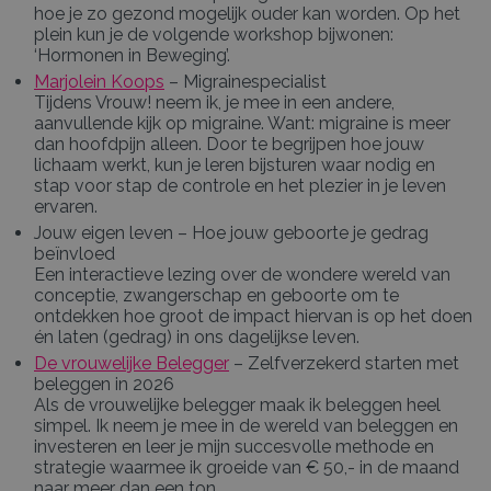
hoe je zo gezond mogelijk ouder kan worden. Op het
plein kun je de volgende workshop bijwonen:
‘Hormonen in Beweging’.
Marjolein Koops
– Migrainespecialist
Tijdens Vrouw! neem ik, je mee in een andere,
aanvullende kijk op migraine. Want: migraine is meer
dan hoofdpijn alleen. Door te begrijpen hoe jouw
lichaam werkt, kun je leren bijsturen waar nodig en
stap voor stap de controle en het plezier in je leven
ervaren.
Jouw eigen leven – Hoe jouw geboorte je gedrag
beïnvloed
Een interactieve lezing over de wondere wereld van
conceptie, zwangerschap en geboorte om te
ontdekken hoe groot de impact hiervan is op het doen
én laten (gedrag) in ons dagelijkse leven.
De vrouwelijke Belegger
– Zelfverzekerd starten met
beleggen in 2026
Als de vrouwelijke belegger maak ik beleggen heel
simpel. Ik neem je mee in de wereld van beleggen en
investeren en leer je mijn succesvolle methode en
strategie waarmee ik groeide van € 50,- in de maand
naar meer dan een ton.