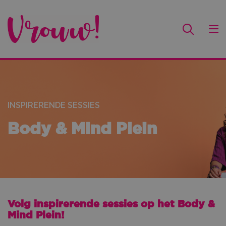
INSPIRERENDE SESSIES
Body & Mind Plein
Volg inspirerende sessies op het Body &
Mind Plein!