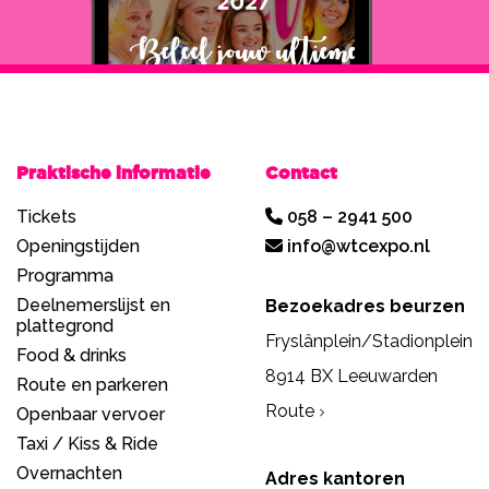
Praktische informatie
Contact
Tickets
058 – 2941 500
Openingstijden
info@wtcexpo.nl
Programma
Deelnemerslijst en
Bezoekadres beurzen
plattegrond
Fryslânplein/Stadionplein
Food & drinks
8914 BX Leeuwarden
Route en parkeren
Route
Openbaar vervoer
Taxi / Kiss & Ride
Overnachten
Adres kantoren