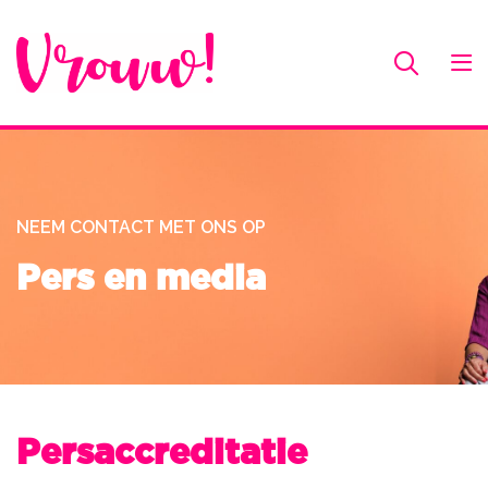
NEEM CONTACT MET ONS OP
Pers en media
Persaccreditatie