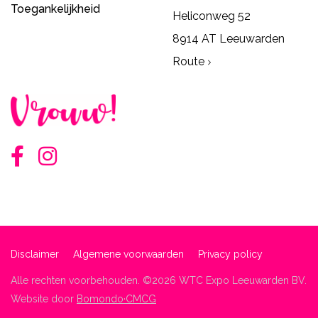
Toegankelijkheid
Heliconweg 52
8914 AT Leeuwarden
Route
Disclaimer
Algemene voorwaarden
Privacy policy
Alle rechten voorbehouden. ©2026 WTC Expo Leeuwarden BV.
Website door
Bomondo·CMCG