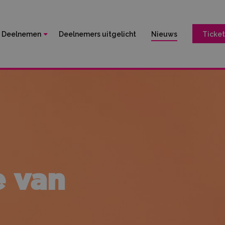
Deelnemen
Deelnemers uitgelicht
Nieuws
Ticket
e van