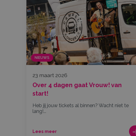
NIEUWS
23 maart 2026
Over 4 dagen gaat Vrouw! van
start!
Heb jij jouw tickets al binnen? Wacht niet te
lang!...
Lees meer