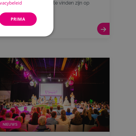
ivacybeleid
Benieuwd wie allemaal te vinden zijn op
Vrouw! en waar?...
PRIMA
Lees meer
NIEUWS