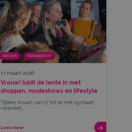
NIEUWS
PERSBERICHT
17 maart 2026
Vrouw! luidt de lente in met
shoppen, modeshows en lifestyle
Tijdens Vrouw!, van 27 tot en met 29 maart,
verandert...
Lees meer