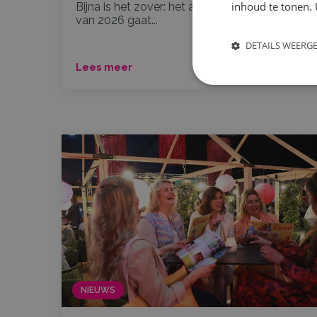
inhoud te tonen. 
Bijna is het zover: het allerleukste weekend
van 2026 gaat...
DETAILS WEERG
Lees meer
NIEUWS