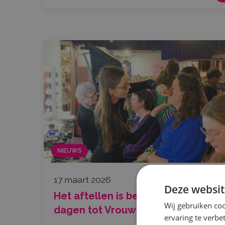
NIEUWS
17 maart 2026
Deze websit
Het aftellen is begonnen! Nog 10
Wij gebruiken coo
dagen tot Vrouw!
ervaring te verbe