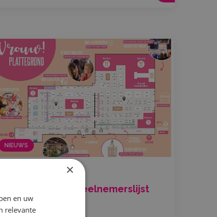
NIEUWS
×
26 februari 2026
Plattegrond en deelnemerslijst
jpen en uw
online!
n relevante