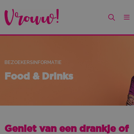
BEZOEKERSINFORMATIE
Food & Drinks
Geniet van een drankje of