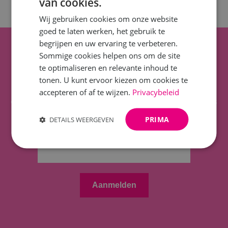
van cookies.
Wij gebruiken cookies om onze website
goed te laten werken, het gebruik te
begrijpen en uw ervaring te verbeteren.
Op de hoogte blijven?
Sommige cookies helpen ons om de site
te optimaliseren en relevante inhoud te
tonen. U kunt ervoor kiezen om cookies te
Blijf op de hoogte van exclusieve updates, nieuws en
accepteren of af te wijzen.
Privacybeleid
evenementen! Schrijf je in voor onze nieuwsbrief en mis
niets.
PRIMA
DETAILS WEERGEVEN
E-mailadres
*