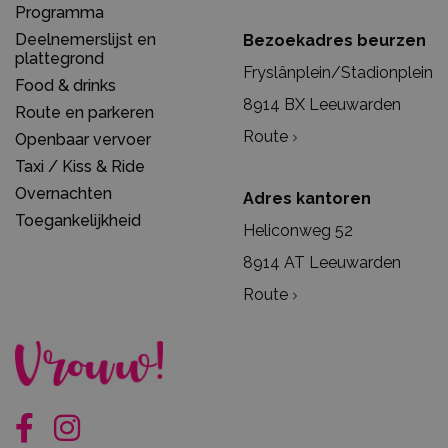
Programma
Deelnemerslijst en
Bezoekadres beurzen
plattegrond
Fryslânplein/Stadionplein
Food & drinks
8914 BX Leeuwarden
Route en parkeren
Route
Openbaar vervoer
Taxi / Kiss & Ride
Overnachten
Adres kantoren
Toegankelijkheid
Heliconweg 52
8914 AT Leeuwarden
Route