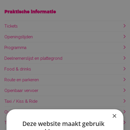
Praktische informatie
Tickets
Openingstijden
Programma
Deelnemerslijst en plattegrond
Food & drinks
Route en parkeren
Openbaar vervoer
Taxi / Kiss & Ride
Overnachten
×
Deze website maakt gebruik
Toegankelijkheid