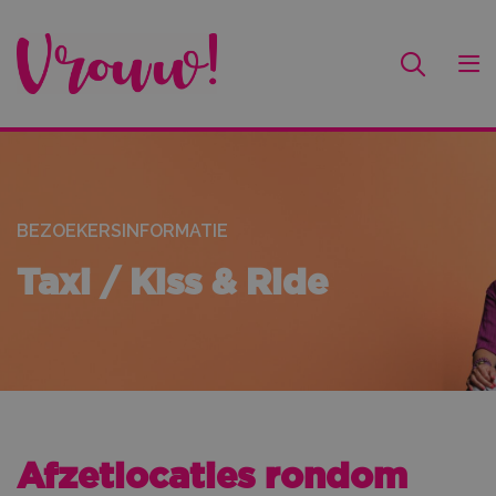
BEZOEKERSINFORMATIE
Taxi / Kiss & Ride
Afzetlocaties rondom