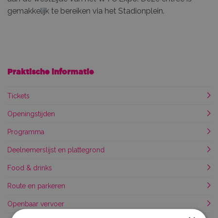
gemakkelijk te bereiken via het Stadionplein.
Praktische informatie
Tickets
Openingstijden
Programma
Deelnemerslijst en plattegrond
Food & drinks
Route en parkeren
Openbaar vervoer