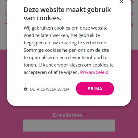
×
Taxi / Kiss & Ride
Deze website maakt gebruik
Overnachten
van cookies.
Toegankelijkheid
Wij gebruiken cookies om onze website
goed te laten werken, het gebruik te
begrijpen en uw ervaring te verbeteren.
Sommige cookies helpen ons om de site
te optimaliseren en relevante inhoud te
Op de hoogte blijven?
tonen. U kunt ervoor kiezen om cookies te
accepteren of af te wijzen.
Privacybeleid
Blijf op de hoogte van exclusieve updates, nieuws en
PRIMA
DETAILS WEERGEVEN
evenementen! Schrijf je in voor onze nieuwsbrief en mis
niets.
E-mailadres
*