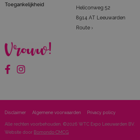
Toegankelijkheid
Heliconweg 52
8914 AT Leeuwarden
Route
Disclaimer
Algemene voorwaarden
Privacy policy
Alle rechten voorbehouden. ©2026 WTC Expo Leeuwarden BV.
Website door
Bomondo·CMCG