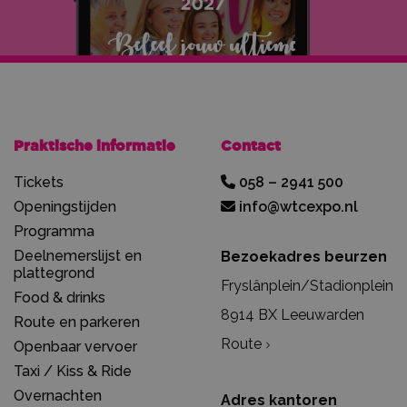
Praktische informatie
Contact
Tickets
058 – 2941 500
Openingstijden
info@wtcexpo.nl
Programma
Deelnemerslijst en
Bezoekadres beurzen
plattegrond
Fryslânplein/Stadionplein
Food & drinks
8914 BX Leeuwarden
Route en parkeren
Route
Openbaar vervoer
Taxi / Kiss & Ride
Overnachten
Adres kantoren