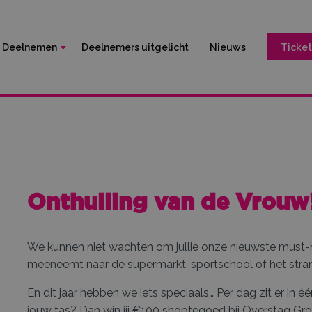
Deelnemen
Deelnemers uitgelicht
Nieuws
Ticket
Onthulling van de Vrouw
We kunnen niet wachten om jullie onze nieuwste must-h
meeneemt naar de supermarkt, sportschool of het strand,
En dit jaar hebben we iets speciaals… Per dag zit er in 
jouw tas? Dan win jij €100 shoptegoed bij Overstag Gro