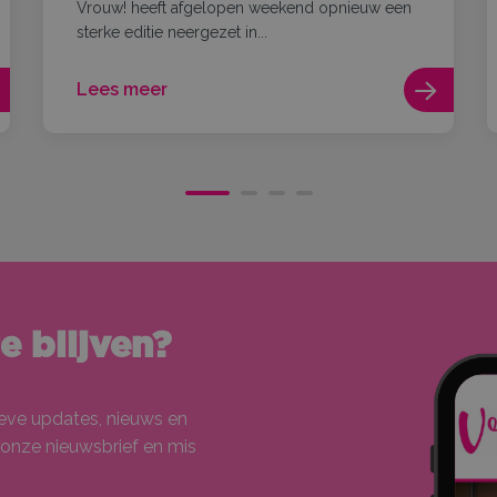
Vrouw! heeft afgelopen weekend opnieuw een
sterke editie neergezet in...
Lees meer
 blijven?
ieve updates, nieuws en
 onze nieuwsbrief en mis