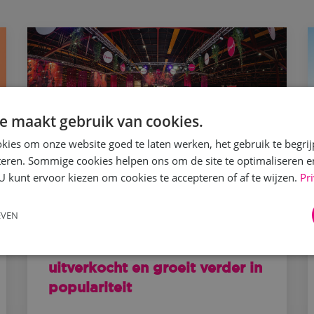
e maakt gebruik van cookies.
kies om onze website goed te laten werken, het gebruik te begri
teren. Sommige cookies helpen ons om de site te optimaliseren e
U kunt ervoor kiezen om cookies te accepteren of af te wijzen.
Pr
NIEUWS
PERSBERICHT
EVEN
30 maart 2026
Vrouw! 2026 volledig
uitverkocht en groeit verder in
populariteit