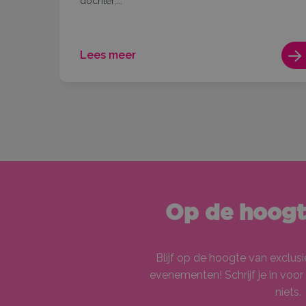
dochter,...
Lees meer
Op de hoogte
Blijf op de hoogte van exclus
evenementen! Schrijf je in voor
niets.