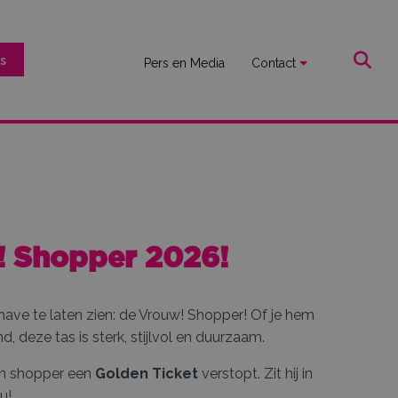
s
Pers en Media
Contact
! Shopper 2026!
ave te laten zien: de Vrouw! Shopper! Of je hem
 deze tas is sterk, stijlvol en duurzaam.
één shopper een
Golden Ticket
verstopt. Zit hij in
u!