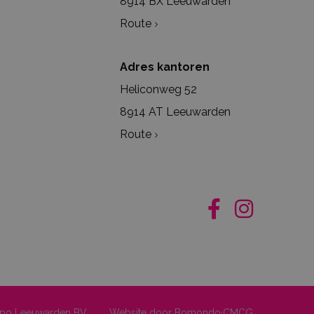
8914 BX Leeuwarden
Route
Adres kantoren
Heliconweg 52
8914 AT Leeuwarden
Route
po Leeuwarden BV.
Website door
Bomondo·CMCG