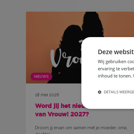
Deze websit
Wij gebruiken coo
ervaring te verbe
inhoud te tonen. 
NIEUWS
DETAILS WEERG
18 mei 2026
Word jij het nieuwe gezicht
!
van Vrouw! 2027?
dat
Droom jij ervan om samen met je moeder, oma,