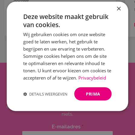
dochter,...
×
Deze website maakt gebruik
van cookies.
Lees meer
Wij gebruiken cookies om onze website
goed te laten werken, het gebruik te
begrijpen en uw ervaring te verbeteren.
Sommige cookies helpen ons om de site
te optimaliseren en relevante inhoud te
tonen. U kunt ervoor kiezen om cookies te
Op de hoogte blijven?
accepteren of af te wijzen.
Privacybeleid
PRIMA
DETAILS WEERGEVEN
Blijf op de hoogte van exclusieve updates, nieuws en
evenementen! Schrijf je in voor onze nieuwsbrief en mis
niets.
E-mailadres
*