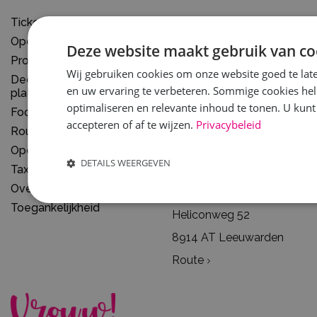
Tickets
058 – 2941 500
Openingstijden
info@wtcexpo.nl
Deze website maakt gebruik van co
Programma
Wij gebruiken cookies om onze website goed te late
Deelnemerslijst en
Bezoekadres beurzen
en uw ervaring te verbeteren. Sommige cookies hel
plattegrond
Fryslânplein/Stadionplein
optimaliseren en relevante inhoud te tonen. U kunt
Food & drinks
accepteren of af te wijzen.
Privacybeleid
8914 BX Leeuwarden
Route en parkeren
Route
Openbaar vervoer
DETAILS WEERGEVEN
Taxi / Kiss & Ride
Overnachten
Adres kantoren
Toegankelijkheid
Heliconweg 52
8914 AT Leeuwarden
Route