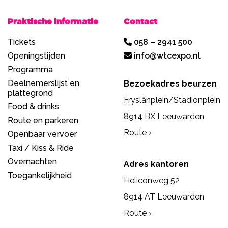
Praktische informatie
Contact
Tickets
058 – 2941 500
Openingstijden
info@wtcexpo.nl
Programma
Deelnemerslijst en
Bezoekadres beurzen
plattegrond
Fryslânplein/Stadionplein
Food & drinks
8914 BX Leeuwarden
Route en parkeren
Route
Openbaar vervoer
Taxi / Kiss & Ride
Overnachten
Adres kantoren
Toegankelijkheid
Heliconweg 52
8914 AT Leeuwarden
Route