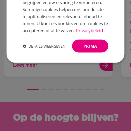
begrijpen en uw ervaring te verbeteren.
18 mei 2026
Sommige cookies helpen ons om de site
Word jij het nieuwe gezicht
te optimaliseren en relevante inhoud te
van Vrouw! 2027?
tonen. U kunt ervoor kiezen om cookies te
accepteren of af te wijzen.
Privacybeleid
Droom jij ervan om samen met je moeder, oma,
dochter,...
PRIMA
DETAILS WEERGEVEN
Lees meer
Op de hoogte blijven?