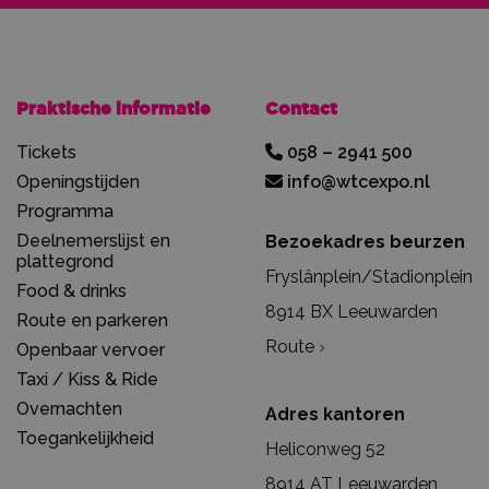
Praktische informatie
Contact
Tickets
058 – 2941 500
Openingstijden
info@wtcexpo.nl
Programma
Deelnemerslijst en
Bezoekadres beurzen
plattegrond
Fryslânplein/Stadionplein
Food & drinks
8914 BX Leeuwarden
Route en parkeren
Route
Openbaar vervoer
Taxi / Kiss & Ride
Overnachten
Adres kantoren
Toegankelijkheid
Heliconweg 52
8914 AT Leeuwarden