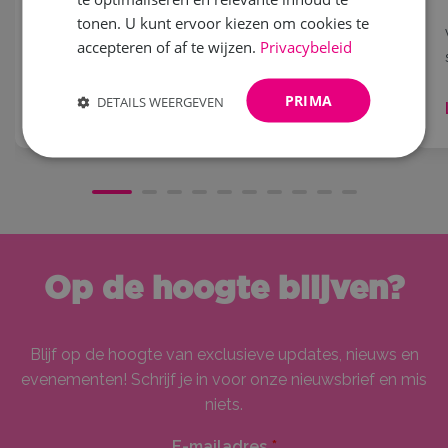
Droom jij ervan om samen met je moeder, oma,
tonen. U kunt ervoor kiezen om cookies te
dochter,...
accepteren of af te wijzen.
Privacybeleid
PRIMA
DETAILS WEERGEVEN
Lees meer
Op de hoogte blijven?
Blijf op de hoogte van exclusieve updates, nieuws en
evenementen! Schrijf je in voor onze nieuwsbrief en mis
niets.
E-mailadres
*