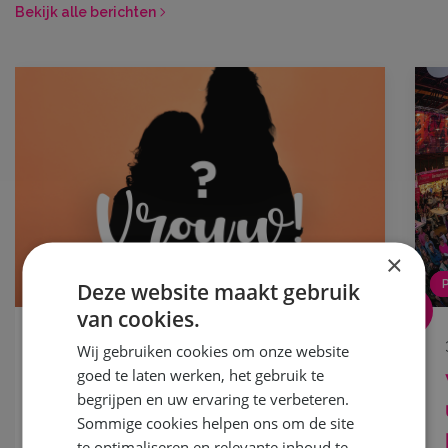
Bekijk alle berichten
×
NIEUWS
Deze website maakt gebruik
van cookies.
18 mei 2026
Wij gebruiken cookies om onze website
goed te laten werken, het gebruik te
Word jij het nieuwe gezicht
begrijpen en uw ervaring te verbeteren.
van Vrouw! 2027?
Sommige cookies helpen ons om de site
te optimaliseren en relevante inhoud te