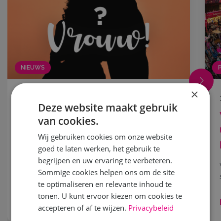
NIEUWS
×
18 mei 2026
Deze website maakt gebruik
Word jij het nieuwe gezicht
van cookies.
van Vrouw! 2027?
Wij gebruiken cookies om onze website
goed te laten werken, het gebruik te
Droom jij ervan om samen met je moeder, oma,
begrijpen en uw ervaring te verbeteren.
dochter,...
Sommige cookies helpen ons om de site
te optimaliseren en relevante inhoud te
tonen. U kunt ervoor kiezen om cookies te
Lees meer
accepteren of af te wijzen.
Privacybeleid