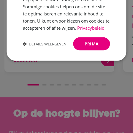
Sommige cookies helpen ons om de site
Word jij het nieuwe gezicht
te optimaliseren en relevante inhoud te
van Vrouw! 2027?
tonen. U kunt ervoor kiezen om cookies te
accepteren of af te wijzen.
Privacybeleid
Droom jij ervan om samen met je moeder, oma,
dochter,...
PRIMA
DETAILS WEERGEVEN
Lees meer
Op de hoogte blijven?