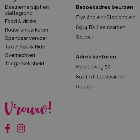
Deelnemerslijst en
Bezoekadres beurzen
plattegrond
Fryslânplein/Stadionplein
Food & drinks
8914 BX Leeuwarden
Route en parkeren
Route
Openbaar vervoer
Taxi / Kiss & Ride
Overnachten
Adres kantoren
Toegankelijkheid
Heliconweg 52
8914 AT Leeuwarden
Route