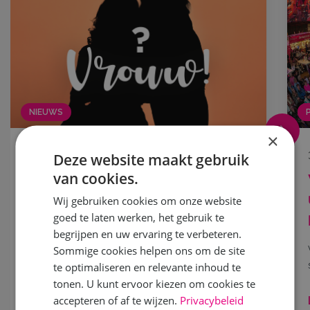
NIEUWS
×
18 mei 2026
Deze website maakt gebruik
van cookies.
Word jij het nieuwe gezicht
van Vrouw! 2027?
Wij gebruiken cookies om onze website
goed te laten werken, het gebruik te
Droom jij ervan om samen met je moeder, oma,
begrijpen en uw ervaring te verbeteren.
dochter,...
Sommige cookies helpen ons om de site
te optimaliseren en relevante inhoud te
tonen. U kunt ervoor kiezen om cookies te
accepteren of af te wijzen.
Privacybeleid
Lees meer