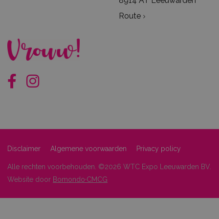
8914 AT Leeuwarden
Route
Disclaimer
Algemene voorwaarden
Privacy policy
Alle rechten voorbehouden. ©2026 WTC Expo Leeuwarden BV.
Website door
Bomondo·CMCG