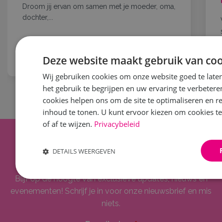
Droom jij ervan om samen met je moeder, oma,
dochter,...
Lees meer
Deze website maakt gebruik van coo
Wij gebruiken cookies om onze website goed te late
het gebruik te begrijpen en uw ervaring te verbeter
cookies helpen ons om de site te optimaliseren en r
inhoud te tonen. U kunt ervoor kiezen om cookies t
of af te wijzen.
Privacybeleid
Op de hoogte blijven?
DETAILS WEERGEVEN
Blijf op de hoogte van exclusieve updates, nieuws en
evenementen! Schrijf je in voor onze nieuwsbrief en mis
niets.