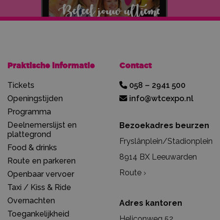
Praktische informatie
Contact
Tickets
058 – 2941 500
Openingstijden
info@wtcexpo.nl
Programma
Deelnemerslijst en
Bezoekadres beurzen
plattegrond
Fryslânplein/Stadionplein
Food & drinks
8914 BX Leeuwarden
Route en parkeren
Route
Openbaar vervoer
Taxi / Kiss & Ride
Overnachten
Adres kantoren
Toegankelijkheid
Heliconweg 52