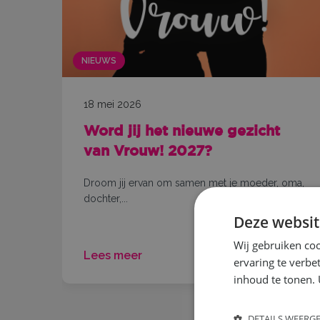
NIEUWS
18 mei 2026
Word jij het nieuwe gezicht
!
van Vrouw! 2027?
dat
Droom jij ervan om samen met je moeder, oma,
dochter,...
Deze websit
Wij gebruiken coo
Lees meer
ervaring te verbe
inhoud te tonen. 
DETAILS WEERG