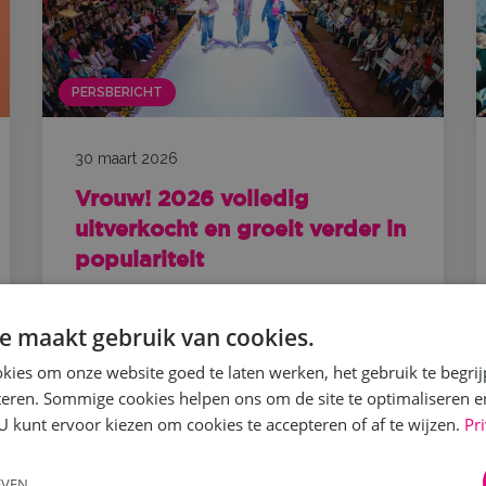
NIEUWS
PERSBERICHT
30 maart 2026
Vrouw! 2026 volledig
uitverkocht en groeit verder in
populariteit
Vrouw! heeft afgelopen weekend opnieuw een
e maakt gebruik van cookies.
sterke editie neergezet in...
kies om onze website goed te laten werken, het gebruik te begri
Lees meer
teren. Sommige cookies helpen ons om de site te optimaliseren e
U kunt ervoor kiezen om cookies te accepteren of af te wijzen.
Pr
EVEN