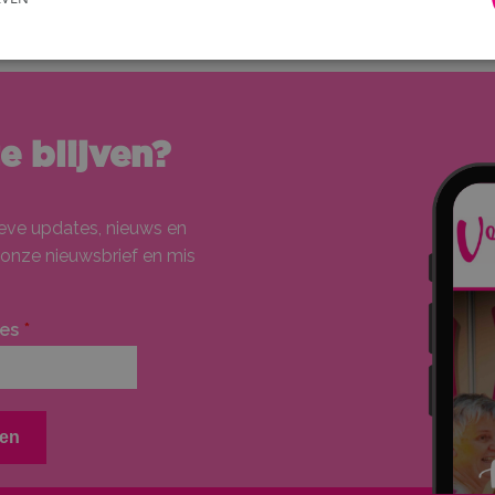
 blijven?
ieve updates, nieuws en
 onze nieuwsbrief en mis
es
*