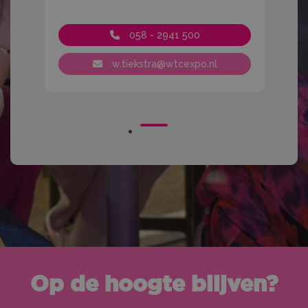
058 - 2941 500
w.tiekstra@wtcexpo.nl
Op de hoogte blijven?