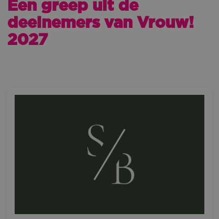
Een greep uit de
deelnemers van Vrouw!
2027