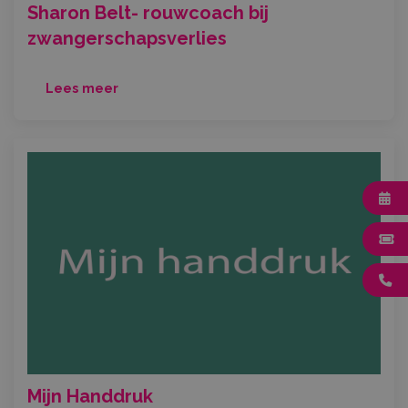
Sharon Belt- rouwcoach bij
zwangerschapsverlies
Lees meer
Mijn Handdruk