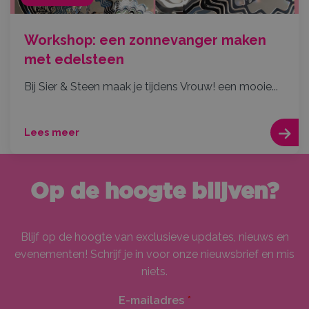
Workshop: een zonnevanger maken
met edelsteen
Bij Sier & Steen maak je tijdens Vrouw! een mooie...
Lees meer
Op de hoogte blijven?
Blijf op de hoogte van exclusieve updates, nieuws en
evenementen! Schrijf je in voor onze nieuwsbrief en mis
niets.
E-mailadres
*