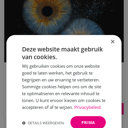
×
Deze website maakt gebruik
van cookies.
WEBSHOPS
Wij gebruiken cookies om onze website
Bonsigne Irisfotografie
goed te laten werken, het gebruik te
begrijpen en uw ervaring te verbeteren.
Maak van jouw iris een uniek kunstwerk! Met
Sommige cookies helpen ons om de site
haarscherpe foto’s...
te optimaliseren en relevante inhoud te
tonen. U kunt ervoor kiezen om cookies te
accepteren of af te wijzen.
Privacybeleid
Lees meer
PRIMA
DETAILS WEERGEVEN